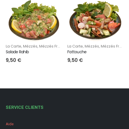
La Carte
,
Mézzés
,
Mézzés Froids
La Carte
,
Mézzés
,
Mézzés Froids
Fattouche
Salade Rahib
9,50
€
9,50
€
SERVICE CLIENTS
Aide