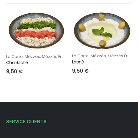
La Carte
,
Mézzés
,
Mézzés Froids
La Carte
,
Mézzés
,
Mézzés Froids
Labné
Chankliche
9,50
€
9,50
€
SERVICE CLIENTS