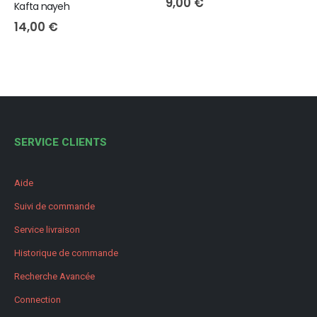
9,00
€
Kafta nayeh
14,00
€
SERVICE CLIENTS
Aide
Suivi de commande
Service livraison
Historique de commande
Recherche Avancée
Connection