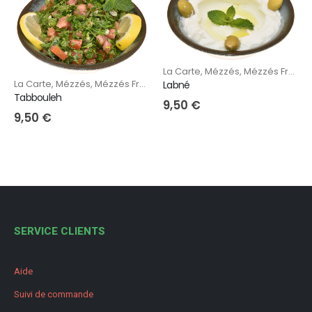
La Carte
,
Mézzés
,
Mézzés Froids
La Carte
,
Mézzés
,
Mézzés Froids
Labné
Tabbouleh
9,50
€
9,50
€
SERVICE CLIENTS
Aide
Suivi de commande