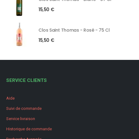
15,50
€
Clos Saint Thomas - Rosé - 75 Cl
15,50
€
SERVICE CLIENTS
Aide
Suivi de commande
Service livraison
Historique de commande