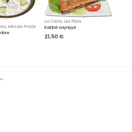
La Carte
,
Les Plats
zés
,
Mézzés Froids
Kebbé sayniyyé
mbre
21,50
€