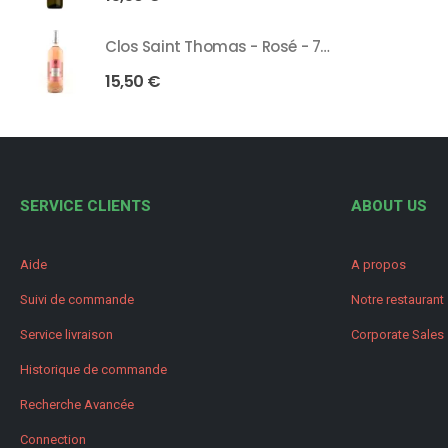
Clos Saint Thomas - Rosé - 75 Cl
15,50
€
SERVICE CLIENTS
ABOUT US
Aide
A propos
Suivi de commande
Notre restaurant
Service livraison
Corporate Sales
Historique de commande
Recherche Avancée
Connection