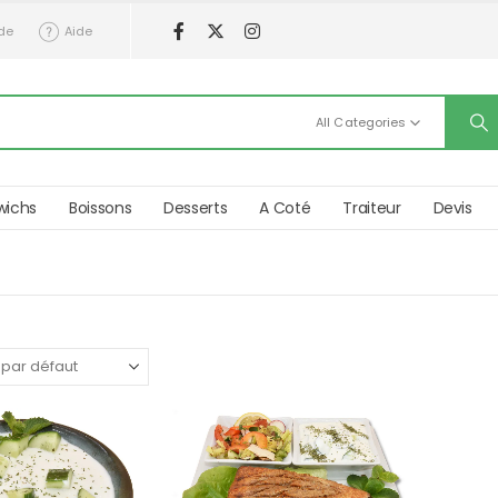
de
Aide
All Categories
wichs
Boissons
Desserts
A Coté
Traiteur
Devis