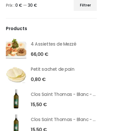
Prix :
0 €
—
30 €
Filtrer
Products
4 Assiettes de Mezzé
66,00
€
Petit sachet de pain
0,80
€
Clos Saint Thomas - Blanc - 75 Cl
15,50
€
Clos Saint Thomas - Blanc - 37 Cl
15,50
€