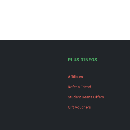
PLUS D'INFOS
Affiliates
Refer a Friend
Student Beans Offers
Gift Vouchers