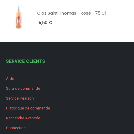
Clos Saint Thomas - Rosé - 75 Cl
15,50
€
SERVICE CLIENTS
Aide
Suivi de commande
Service livraison
Historique de commande
Recherche Avancée
Connection