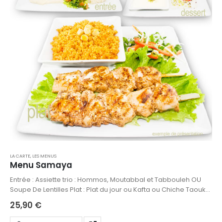
LA CARTE
,
LES MENUS
Menu Samaya
Entrée : Assiette trio : Hommos, Moutabbal et Tabbouleh OU
Soupe De Lentilles Plat : Plat du jour ou Kafta ou Chiche Taouk
Dessert: Mouhallabyeh ou Baklawa ou Meghleh Petit sachet de
25,90
€
pain inclut