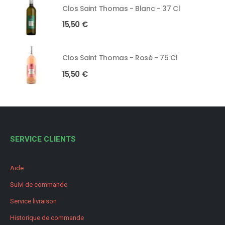
Clos Saint Thomas - Blanc - 37 Cl
15,50
€
Clos Saint Thomas - Rosé - 75 Cl
15,50
€
SERVICE CLIENTS
Aide
Suivi de commande
Service livraison
Historique de commande