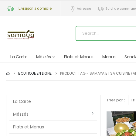
Livraison à domicile
Adresse
Suivi de comman
La Carte
Mézzés
Plats et Menus
Menus
Sand
BOUTIQUE EN LIGNE
PRODUCT TAG -
SAMAYA ET SA CUISINE FA
Trier par :
La Carte
Mézzés
Plats et Menus