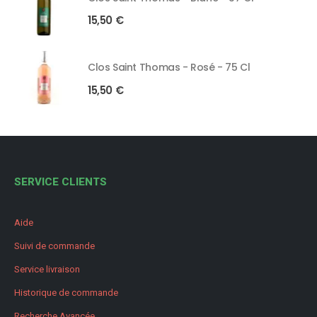
15,50
€
Clos Saint Thomas - Rosé - 75 Cl
15,50
€
SERVICE CLIENTS
Aide
Suivi de commande
Service livraison
Historique de commande
Recherche Avancée