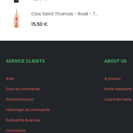
Clos Saint Thomas - Rosé - 75 Cl
15,50
€
SERVICE CLIENTS
ABOUT US
Aide
A propos
Suivi de commande
Notre restaurant
Service livraison
Corporate Sales
Historique de commande
Recherche Avancée
Connection