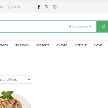
de
Aide
All Categories
wichs
Boissons
Desserts
A Coté
Traiteur
Devis