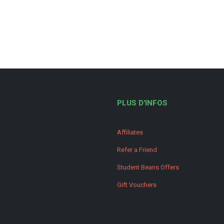
PLUS D'INFOS
Affiliates
Refer a Friend
Student Beans Offers
Gift Vouchers