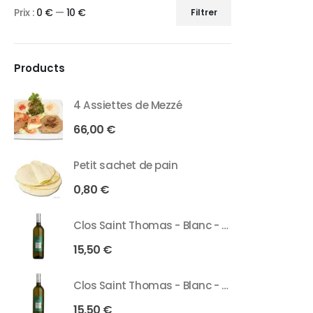
Prix :
0 €
—
10 €
Filtrer
Products
4 Assiettes de Mezzé
66,00
€
Petit sachet de pain
0,80
€
Clos Saint Thomas - Blanc - 75 Cl
15,50
€
Clos Saint Thomas - Blanc - 37 Cl
15,50
€