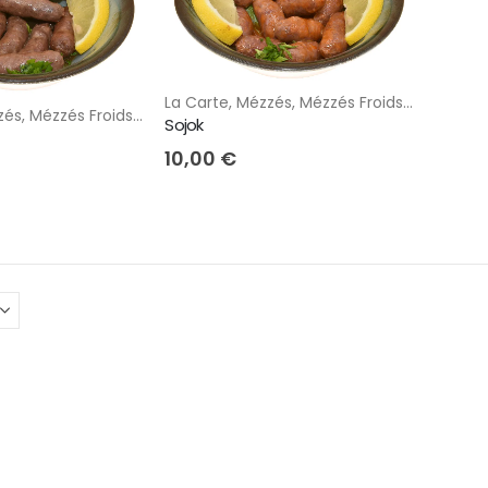
La Carte
,
Mézzés
,
Mézzés Froids
,
Mézzzés 
zés
,
Mézzés Froids
,
Mézzzés Chauds
Sojok
10,00
€