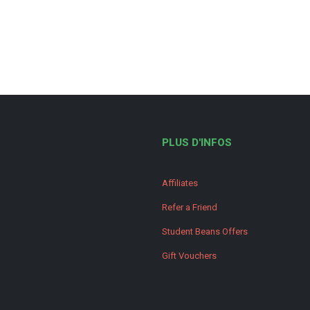
PLUS D'INFOS
Affiliates
Refer a Friend
Student Beans Offers
Gift Vouchers