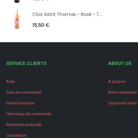
Clos Saint Thomas - Rosé - 75 Cl
15,50
€
SERVICE CLIENTS
ABOUT US
Aide
A propos
Suivi de commande
Notre restaurant
Service livraison
Corporate Sales
Historique de commande
Recherche Avancée
Connection