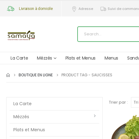
Livraison à domicile
Adresse
Suivi de comman
La Carte
Mézzés
Plats et Menus
Menus
Sand
BOUTIQUE EN LIGNE
PRODUCT TAG -
SAUCISSES
Trier par :
La Carte
Mézzés
Plats et Menus