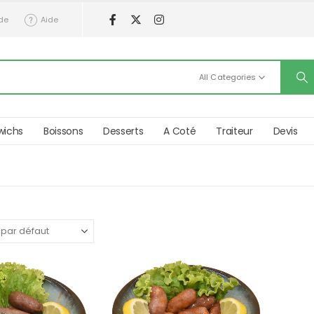
de
Aide
All Categories
wichs
Boissons
Desserts
A Coté
Traiteur
Devis