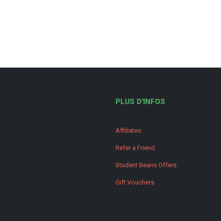
PLUS D'INFOS
Affiliates
Refer a Friend
Student Beans Offers
Gift Vouchers