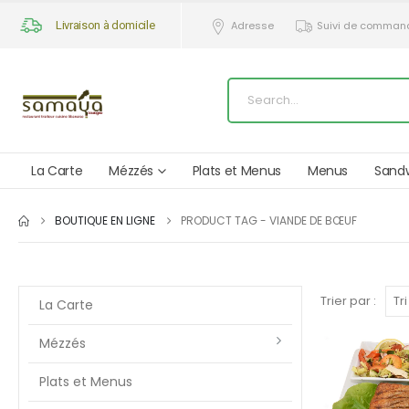
Livraison à domicile
Adresse
Suivi de comman
La Carte
Mézzés
Plats et Menus
Menus
Sand
BOUTIQUE EN LIGNE
PRODUCT TAG -
VIANDE DE BŒUF
Trier par :
La Carte
Mézzés
Plats et Menus