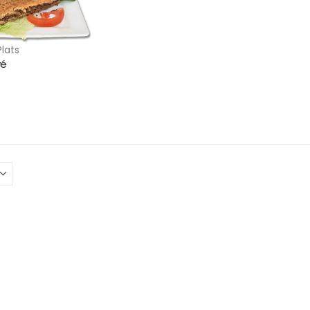
Plats
yé