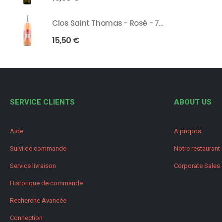
Clos Saint Thomas - Rosé - 75 Cl
15,50
€
SERVICE CLIENTS
ABOUT US
Aide
A propos
Suivi de commande
Notre restaurant
Service livraison
Corporate Sales
Historique de commande
Recherche Avancée
Connection