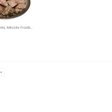
zés
,
Mézzés Froids
,
Mézzzés Chauds