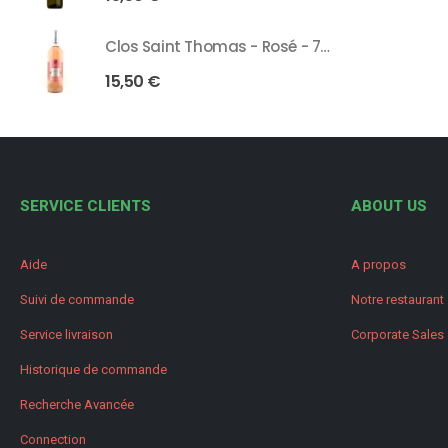
Clos Saint Thomas - Rosé - 75 Cl
15,50
€
SERVICE CLIENTS
ABOUT US
Aide
A propos
Suivi de commande
Notre restaurant
Service livraison
Corporate Sales
Historique de commande
Recherche Avancée
Connection