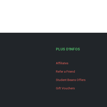
PLUS D'INFOS
Affiliates
Refer a Friend
Student Beans Offers
Gift Vouchers