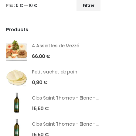
Prix :
0 €
—
10 €
Filtrer
Products
4 Assiettes de Mezzé
66,00
€
Petit sachet de pain
0,80
€
Clos Saint Thomas - Blanc - 75 Cl
15,50
€
Clos Saint Thomas - Blanc - 37 Cl
15,50
€