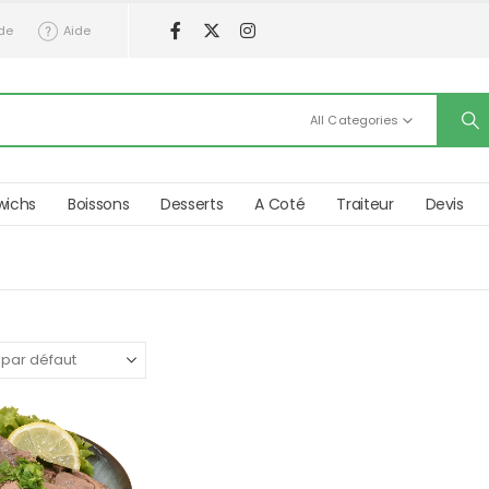
de
Aide
All Categories
wichs
Boissons
Desserts
A Coté
Traiteur
Devis