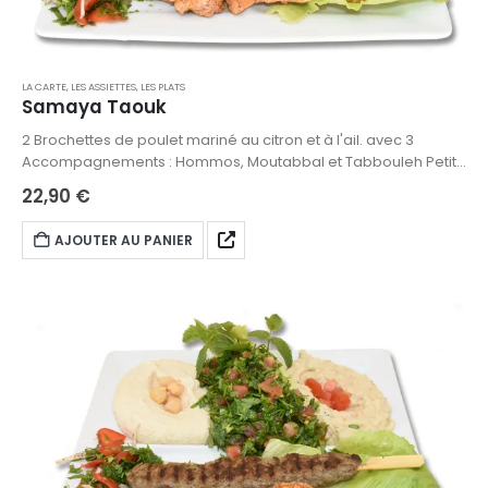
LA CARTE
,
LES ASSIETTES
,
LES PLATS
Samaya Taouk
2 Brochettes de poulet mariné au citron et à l'ail. avec 3
Accompagnements : Hommos, Moutabbal et Tabbouleh Petit
pot de sauce a l’ail. Petit sachet de pain inclut
22,90
€
AJOUTER AU PANIER