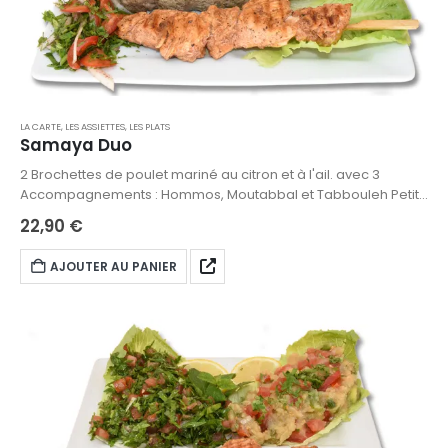
LA CARTE
,
LES ASSIETTES
,
LES PLATS
Samaya Duo
2 Brochettes de poulet mariné au citron et à l'ail. avec 3
Accompagnements : Hommos, Moutabbal et Tabbouleh Petit
pot de sauce a l’ail. Petit sachet de pain inclut
22,90
€
AJOUTER AU PANIER