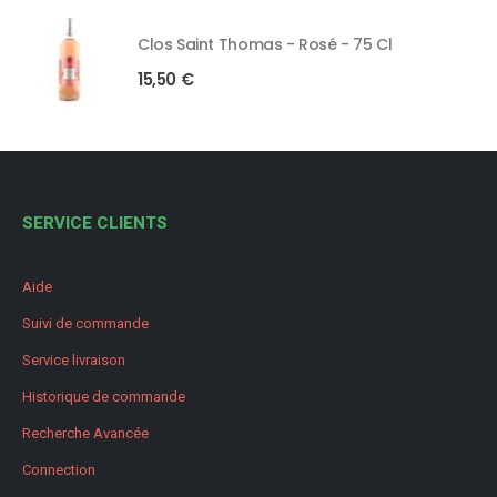
Clos Saint Thomas - Rosé - 75 Cl
15,50
€
SERVICE CLIENTS
Aide
Suivi de commande
Service livraison
Historique de commande
Recherche Avancée
Connection