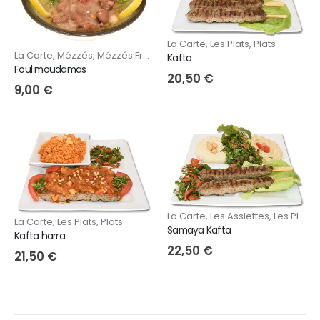
La Carte
,
Les Plats
,
Plats
La Carte
,
Mézzés
,
Mézzés Froids
Kafta
Foul moudamas
20,50
€
9,00
€
La Carte
,
Les Assiettes
,
Les Plats
La Carte
,
Les Plats
,
Plats
Samaya Kafta
Kafta harra
22,50
€
21,50
€