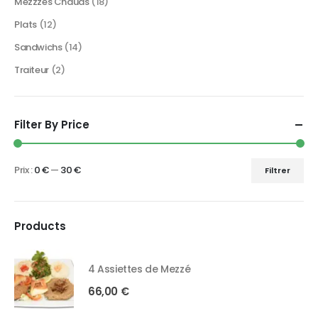
Mézzzés Chauds
(18)
Plats
(12)
Sandwichs
(14)
Traiteur
(2)
Filter By Price
Prix :
0 €
—
30 €
Filtrer
Products
4 Assiettes de Mezzé
66,00
€