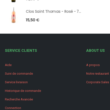
Clos Saint Thomas - Rosé - 75 Cl
15,50
€
SERVICE CLIENTS
ABOUT US
Aide
A propos
Suivi de commande
Notre restaurant
Service livraison
Corporate Sales
Historique de commande
Recherche Avancée
Connection