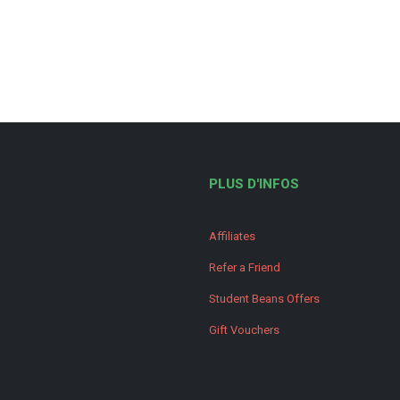
PLUS D'INFOS
Affiliates
Refer a Friend
Student Beans Offers
Gift Vouchers