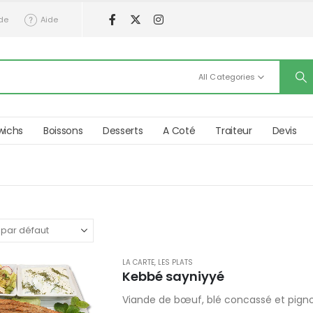
de
Aide
All Categories
wichs
Boissons
Desserts
A Coté
Traiteur
Devis
LA CARTE
,
LES PLATS
Kebbé sayniyyé
Viande de bœuf, blé concassé et pign