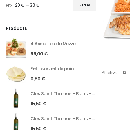
Prix :
20 €
—
30 €
Filtrer
Products
4 Assiettes de Mezzé
66,00
€
Petit sachet de pain
Afficher:
0,80
€
Clos Saint Thomas - Blanc - 75 Cl
15,50
€
Clos Saint Thomas - Blanc - 37 Cl
15,50
€