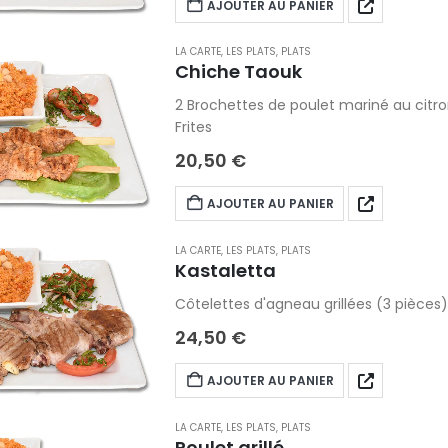
AJOUTER AU PANIER
LA CARTE
,
LES PLATS
,
PLATS
Chiche Taouk
2 Brochettes de poulet mariné au citron 
Frites
20,50
€
AJOUTER AU PANIER
LA CARTE
,
LES PLATS
,
PLATS
Kastaletta
Côtelettes d'agneau grillées (3 pièces) 
24,50
€
AJOUTER AU PANIER
LA CARTE
,
LES PLATS
,
PLATS
Poulet grillé