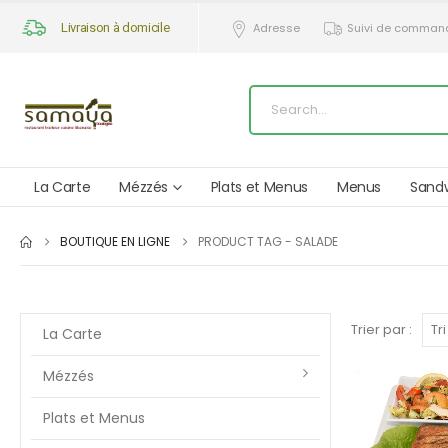
Livraison à domicile
Adresse
Suivi de comman
La Carte
Mézzés
Plats et Menus
Menus
Sand
BOUTIQUE EN LIGNE
PRODUCT TAG -
SALADE
Trier par :
La Carte
Mézzés
Plats et Menus