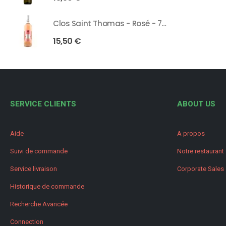
Clos Saint Thomas - Rosé - 75 Cl
15,50
€
SERVICE CLIENTS
ABOUT US
Aide
A propos
Suivi de commande
Notre restaurant
Service livraison
Corporate Sales
Historique de commande
Recherche Avancée
Connection