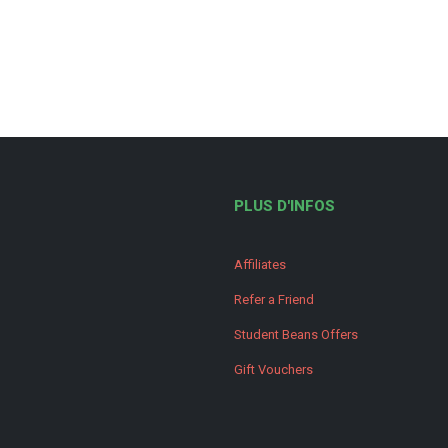
PLUS D'INFOS
Affiliates
Refer a Friend
Student Beans Offers
Gift Vouchers