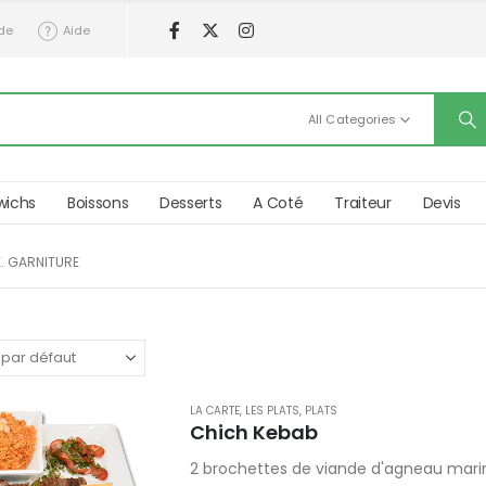
de
Aide
All Categories
wichs
Boissons
Desserts
A Coté
Traiteur
Devis
. GARNITURE
LA CARTE
,
LES PLATS
,
PLATS
Chich Kebab
2 brochettes de viande d'agneau marinée