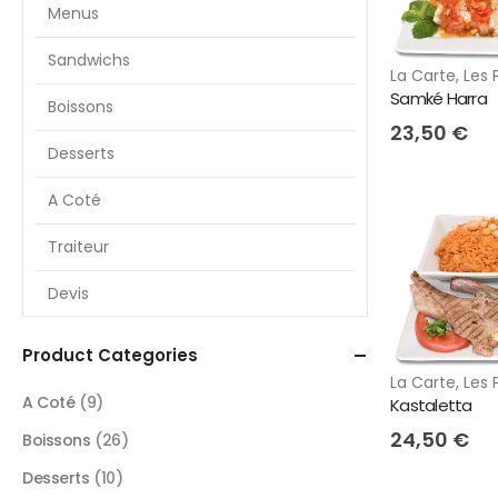
Menus
Sandwichs
La Carte
,
Les 
Samké Harra
Boissons
23,50
€
Desserts
A Coté
Traiteur
Devis
Product Categories
La Carte
,
Les 
A Coté
(9)
Kastaletta
24,50
€
Boissons
(26)
Desserts
(10)