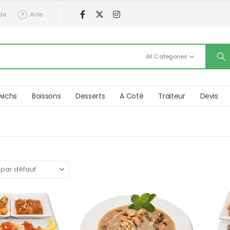
de
Aide
All Categories
wichs
Boissons
Desserts
A Coté
Traiteur
Devis