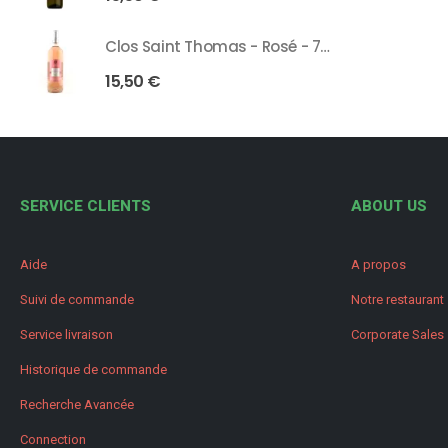
Clos Saint Thomas - Rosé - 75 Cl
15,50
€
SERVICE CLIENTS
ABOUT US
Aide
A propos
Suivi de commande
Notre restaurant
Service livraison
Corporate Sales
Historique de commande
Recherche Avancée
Connection