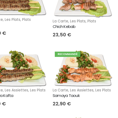
te
,
Les Plats
,
Plats
La Carte
,
Les Plats
,
Plats
Chich Kebab
0
€
23,50
€
RECOMMANDÉ
La Carte
,
Les Assiettes
,
Les Plats
te
,
Les Assiettes
,
Les Plats
Samaya Taouk
a Kafta
22,90
€
0
€