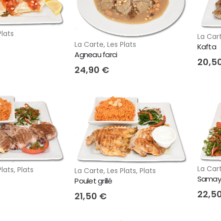
Plats
La Car
La Carte
,
Les Plats
Kafta
Agneau farci
20,5
24,90
€
La Car
Plats
,
Plats
La Carte
,
Les Plats
,
Plats
Samay
Poulet grillé
22,5
21,50
€