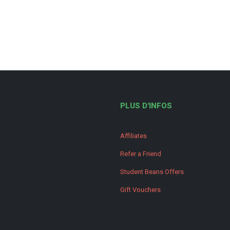
PLUS D'INFOS
Affiliates
Refer a Friend
Student Beans Offers
Gift Vouchers