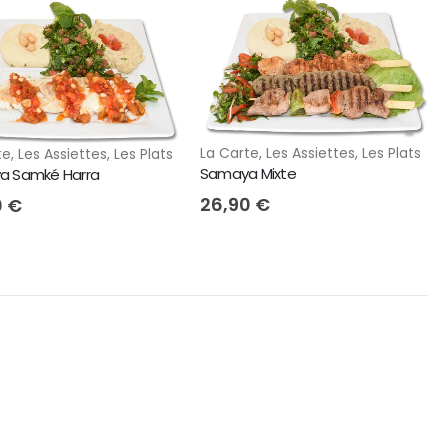
La Carte
,
Les Assiettes
,
Les Plats
te
,
Les Assiettes
,
Les Plats
Samaya Mixte
a Samké Harra
26,90
€
0
€