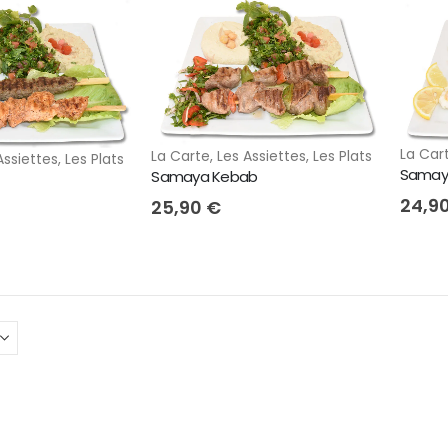
La Car
La Carte
,
Les Assiettes
,
Les Plats
Assiettes
,
Les Plats
Samay
Samaya Kebab
24,9
25,90
€