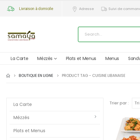
Livraison à domicile
Adresse
Suivi de comman
La Carte
Mézzés
Plats et Menus
Menus
Sand
BOUTIQUE EN LIGNE
PRODUCT TAG -
CUISINE LIBANAISE
Trier par :
La Carte
Mézzés
Plats et Menus