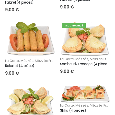
Falafel (4 pièces)
9,00
€
9,00
€
RECOMMANDÉ
La Carte
,
Mézzés
,
Mézzés Froids
,
La Carte
,
Mézzés
,
Mézzés Froids
,
Mézzzés Chauds
Sambousik Fromage (4 pièces)
Rakakat (4 pièce)
9,00
€
9,00
€
La Carte
,
Mézzés
,
Mézzés Froids
,
Sfiha (4 pièces)