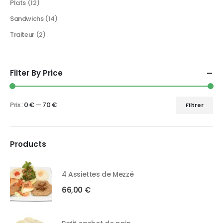
Plats
(12)
Sandwichs
(14)
Traiteur
(2)
Filter By Price
Prix :
0 €
—
70 €
Filtrer
Products
4 Assiettes de Mezzé
66,00
€