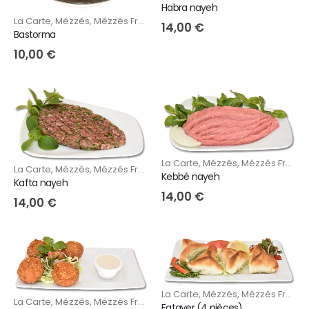
Habra nayeh
La Carte
,
Mézzés
,
Mézzés Froids
14,00
€
Bastorma
10,00
€
La Carte
,
Mézzés
,
Mézzés Froids
La Carte
,
Mézzés
,
Mézzés Froids
Kebbé nayeh
Kafta nayeh
14,00
€
14,00
€
La Carte
,
Mézzés
,
Mézzés Froids
,
La Carte
,
Mézzés
,
Mézzés Froids
,
Mézzzés Chauds
Fatayer (4 pièces)