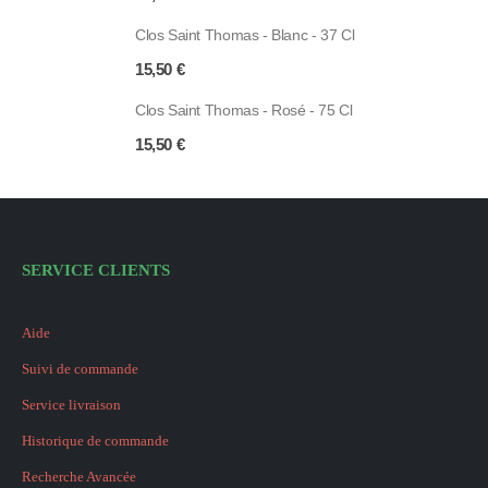
Clos Saint Thomas - Blanc - 37 Cl
15,50
€
Clos Saint Thomas - Rosé - 75 Cl
15,50
€
SERVICE CLIENTS
Aide
Suivi de commande
Service livraison
Historique de commande
Recherche Avancée