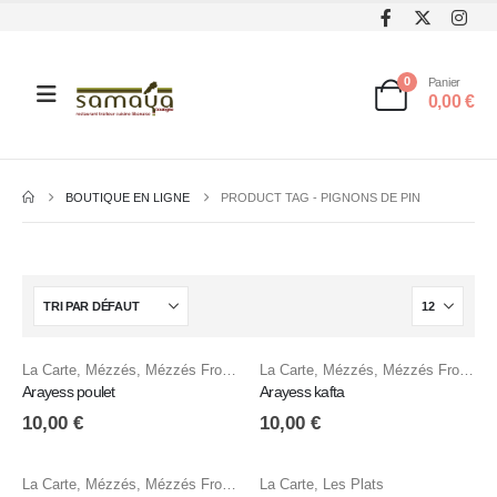
0
Panier
0,00
€
BOUTIQUE EN LIGNE
PRODUCT TAG -
PIGNONS DE PIN
La Carte
,
Mézzés
,
Mézzés Froids
,
Mézzzés Chauds
La Carte
,
Mézzés
,
Mézzés Froids
,
M
Arayess poulet
Arayess kafta
10,00
€
10,00
€
La Carte
,
Mézzés
,
Mézzés Froids
,
Mézzzés Chauds
La Carte
,
Les Plats