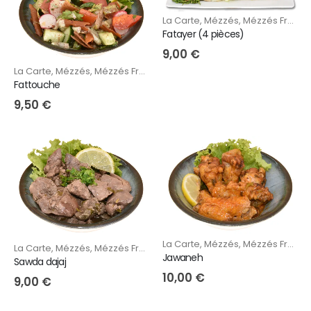
La Carte
,
Mézzés
,
Mézzés Froids
,
Fatayer (4 pièces)
9,00
€
La Carte
,
Mézzés
,
Mézzés Froids
Fattouche
9,50
€
La Carte
,
Mézzés
,
Mézzés Froids
,
La Carte
,
Mézzés
,
Mézzés Froids
,
Mézzzés Chauds
Jawaneh
Sawda dajaj
10,00
€
9,00
€