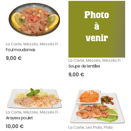
La Carte
,
Mézzés
,
Mézzés Froids
Foul moudamas
9,00
€
La Carte
,
Mézzés
,
Mézzés Froids
Soupe de lentilles
9,00
€
La Carte
,
Mézzés
,
Mézzés Froids
,
Mézzzés Chauds
Arayess poulet
10,00
€
La Carte
,
Les Plats
,
Plats